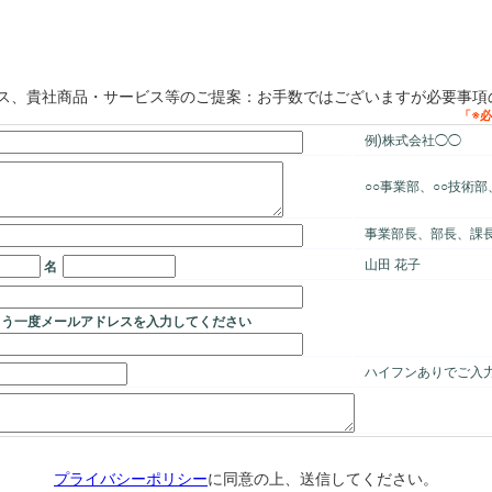
ス、貴社商品・サービス等のご提案：お手数ではございますが必要事項
例)株式会社◯◯
○○事業部、○○技術部
事業部長、部長、課
山田 花子
名
ハイフンありでご入
プライバシーポリシー
に同意の上、送信してください。